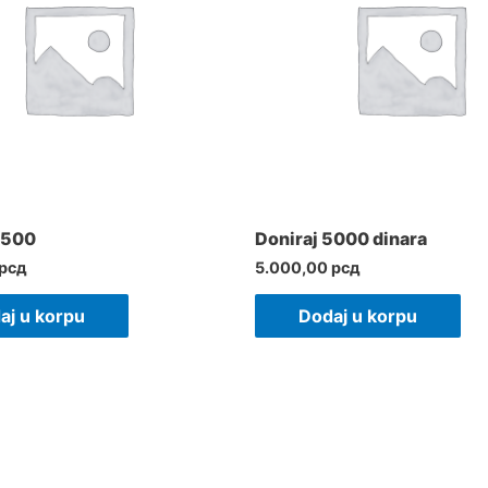
2500
Doniraj 5000 dinara
рсд
5.000,00
рсд
aj u korpu
Dodaj u korpu