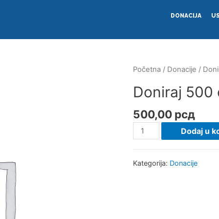
DONACIJA
US
Početna
/
Donacije
/ Doni
Doniraj 500 
500,00
рсд
Dodaj u k
Kategorija:
Donacije